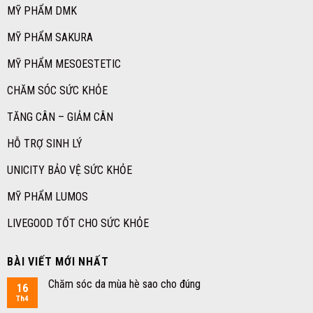
MỸ PHẨM DMK
MỸ PHẨM SAKURA
MỸ PHẨM MESOESTETIC
CHĂM SÓC SỨC KHỎE
TĂNG CÂN – GIẢM CÂN
HỖ TRỢ SINH LÝ
UNICITY BẢO VỆ SỨC KHỎE
MỸ PHẨM LUMOS
LIVEGOOD TỐT CHO SỨC KHỎE
BÀI VIẾT MỚI NHẤT
Chăm sóc da mùa hè sao cho đúng
16
Th4