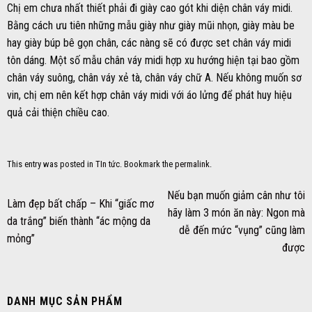
Chị em chưa nhất thiết phải đi giày cao gót khi diện chân váy midi.
Bằng cách ưu tiên những mẫu giày như giày mũi nhọn, giày màu be
hay giày búp bê gọn chân, các nàng sẽ có được set chân váy midi
tôn dáng. Một số mẫu chân váy midi hợp xu hướng hiện tại bao gồm
chân váy suông, chân váy xẻ tà, chân váy chữ A. Nếu không muốn sơ
vin, chị em nên kết hợp chân váy midi với áo lửng để phát huy hiệu
quả cải thiện chiều cao.
This entry was posted in
TIn tức
. Bookmark the
permalink
.
Nếu bạn muốn giảm cân như tôi
Làm đẹp bất chấp – Khi “giấc mơ
hãy làm 3 món ăn này: Ngon mà
da trắng” biến thành “ác mộng da
dễ đến mức “vụng” cũng làm
mỏng”
được
DANH MỤC SẢN PHẨM