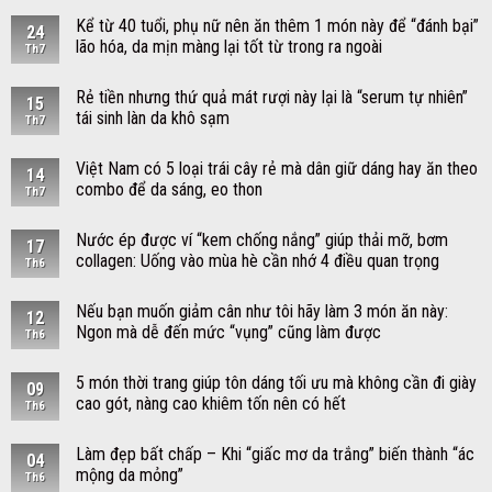
Kể từ 40 tuổi, phụ nữ nên ăn thêm 1 món này để “đánh bại”
24
lão hóa, da mịn màng lại tốt từ trong ra ngoài
Th7
Rẻ tiền nhưng thứ quả mát rượi này lại là “serum tự nhiên”
15
tái sinh làn da khô sạm
Th7
Việt Nam có 5 loại trái cây rẻ mà dân giữ dáng hay ăn theo
14
combo để da sáng, eo thon
Th7
Nước ép được ví “kem chống nắng” giúp thải mỡ, bơm
17
collagen: Uống vào mùa hè cần nhớ 4 điều quan trọng
Th6
Nếu bạn muốn giảm cân như tôi hãy làm 3 món ăn này:
12
Ngon mà dễ đến mức “vụng” cũng làm được
Th6
5 món thời trang giúp tôn dáng tối ưu mà không cần đi giày
09
cao gót, nàng cao khiêm tốn nên có hết
Th6
Làm đẹp bất chấp – Khi “giấc mơ da trắng” biến thành “ác
04
mộng da mỏng”
Th6