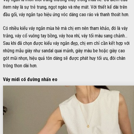
item này là sự trẻ trung, ngọt ngào và nhẹ mát. Với thiết kế dài trên
đầu gối, váy ngắn tạo hiệu ứng vóc dáng cao ráo và thanh thoát hơn.
Có nhiều kiểu váy ngắn mùa hè mà chị em nên tham khảo, đó là váy
trắng, váy cổ vuông tay bồng, váy hoa nhí, váy tối màu sang chảnh…
Sau khi đã chọn được kiểu váy ngắn đẹp, chị em chỉ cần kết hợp với
những mẫu giày như sandal quai mảnh, giày màu be hoặc giày cao
gót mũi nhọn, hiệu quả tôn dáng sẽ được phát huy tối ưu, đôi chân
trông thon dài hơn.
Váy midi có đường nhấn eo