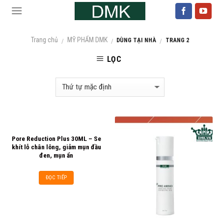
Skip
to
content
Trang chủ
MỸ PHẨM DMK
DÙNG TẠI NHÀ
TRANG 2
/
/
/
LỌC
Pore Reduction Plus 30ML – Se
khít lỗ chân lông, giảm mụn đầu
đen, mụn ẩn
ĐỌC TIẾP