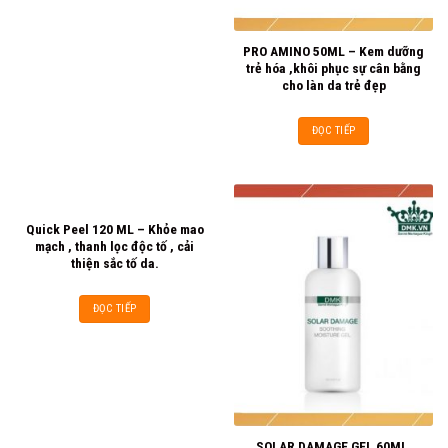
PRO AMINO 50ML – Kem dưỡng
trẻ hóa ,khôi phục sự cân bằng
cho làn da trẻ đẹp
ĐỌC TIẾP
Quick Peel 120 ML – Khỏe mao
mạch , thanh lọc độc tố , cải
thiện sắc tố da.
ĐỌC TIẾP
SOLAR DAMAGE GEL 60ML,