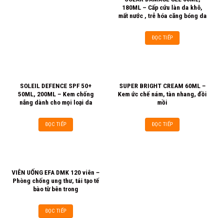
180ML – Cấp cứu làn da khô,
mất nước , trẻ hóa căng bóng da
ĐỌC TIẾP
SOLEIL DEFENCE SPF 50+
SUPER BRIGHT CREAM 60ML –
50ML, 200ML – Kem chống
Kem ức chế nám, tàn nhang, đồi
nắng dành cho mọi loại da
mồi
ĐỌC TIẾP
ĐỌC TIẾP
VIÊN UỐNG EFA DMK 120 viên –
Phòng chống ung thư, tái tạo tế
bào từ bên trong
ĐỌC TIẾP