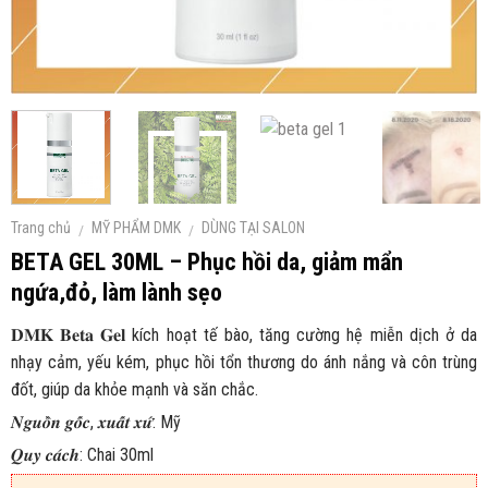
Trang chủ
MỸ PHẨM DMK
DÙNG TẠI SALON
/
/
BETA GEL 30ML – Phục hồi da, giảm mẩn
ngứa,đỏ, làm lành sẹo
𝐃𝐌𝐊 𝐁𝐞𝐭𝐚 𝐆𝐞𝐥 kích hoạt tế bào, tăng cường hệ miễn dịch ở da
nhạy cảm, yếu kém, phục hồi tổn thương do ánh nắng và côn trùng
đốt, giúp da khỏe mạnh và săn chắc.
𝑵𝒈𝒖𝒐̂̀𝒏 𝒈𝒐̂́𝒄, 𝒙𝒖𝒂̂́𝒕 𝒙𝒖̛́: Mỹ
𝑸𝒖𝒚 𝒄𝒂́𝒄𝒉: Chai 30ml