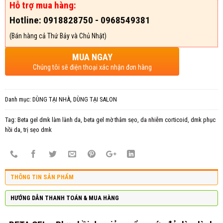
Hỗ trợ mua hàng:
Hotline: 0918828750 - 0968549381
(Bán hàng cả Thứ Bảy và Chủ Nhật)
MUA NGAY
Chúng tôi sẽ điện thoại xác nhận đơn hàng
Danh mục:
DÙNG TẠI NHÀ
,
DÙNG TẠI SALON
Tag:
Beta gel dmk làm lành da
,
beta gel mờ thâm sẹo
,
da nhiễm corticoid
,
dmk phục
hồi da
,
trị sẹo dmk
THÔNG TIN SẢN PHẨM
HƯỚNG DẪN THANH TOÁN & MUA HÀNG