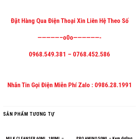
Đặt Hàng Qua Điện Thoại Xin Liên Hệ Theo Số
—————–o0o——————-
0968.549.381 – 0768.452.586
Nhắn Tin Gọi Điện Miễn Phí Zalo : 0986.28.1991
SẢN PHẨM TƯƠNG TỰ
MILK CLEANSER 60ML ,180ML –
PRO AMINO 50ML – Kem dưỡng