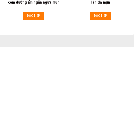
Kem dưỡng ẩm ngăn ngừa mụn
làn da mụn
ĐỌC TIẾP
ĐỌC TIẾP