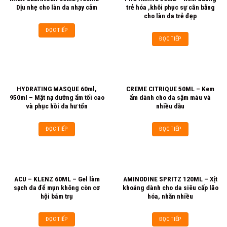
Dịu nhẹ cho làn da nhạy cảm
trẻ hóa ,khôi phục sự cân bằng
cho làn da trẻ đẹp
ĐỌC TIẾP
ĐỌC TIẾP
HYDRATING MASQUE 60ml,
CREME CITRIQUE 50ML – Kem
950ml – Mặt nạ dưỡng ẩm tối cao
ẩm dành cho da sậm màu và
và phục hồi da hư tổn
nhiều dầu
ĐỌC TIẾP
ĐỌC TIẾP
ACU – KLENZ 60ML – Gel làm
AMINODINE SPRITZ 120ML – Xịt
sạch da để mụn không còn cơ
khoáng dành cho da siêu cấp lão
hội bám trụ
hóa, nhăn nhiều
ĐỌC TIẾP
ĐỌC TIẾP