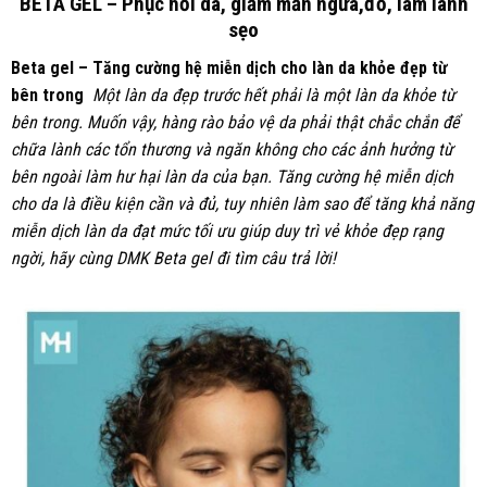
BETA GEL – Phục hồi da, giảm mẩn ngứa,đỏ, làm lành
sẹo
Beta gel – Tăng cường hệ miễn dịch cho làn da khỏe đẹp từ
bên trong
Một làn da đẹp trước hết phải là một làn da khỏe từ
bên trong. Muốn vậy, hàng rào bảo vệ da phải thật chắc chắn để
chữa lành các tổn thương và ngăn không cho các ảnh hưởng từ
bên ngoài làm hư hại làn da của bạn. Tăng cường hệ miễn dịch
cho da là điều kiện cần và đủ, tuy nhiên làm sao để tăng khả năng
miễn dịch làn da đạt mức tối ưu giúp duy trì vẻ khỏe đẹp rạng
ngời, hãy cùng DMK Beta gel đi tìm câu trả lời!