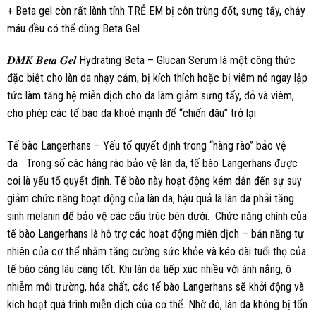
+ Beta gel còn rất lành tính TRẺ EM bị côn trùng đốt, sưng tấy, chảy
máu đều có thể dùng Beta Gel
𝑫𝑴𝑲 𝑩𝒆𝒕𝒂 𝑮𝒆𝒍 Hydrating Beta – Glucan Serum là một công thức
đặc biệt cho làn da nhạy cảm, bị kích thích hoặc bị viêm nó ngay lập
tức làm tăng hệ miễn dịch cho da làm giảm sưng tấy, đỏ và viêm,
cho phép các tế bào da khoẻ mạnh để “chiến đâu” trở lại
Tế bào Langerhans – Yếu tố quyết định trong “hàng rào” bảo vệ
da Trong số các hàng rào bảo vệ làn da, tế bào Langerhans được
coi là yếu tố quyết định. Tế bào này hoạt động kém dẫn đến sự suy
giảm chức năng hoạt động của làn da, hậu quả là làn da phải tăng
sinh melanin để bảo vệ các cấu trúc bên dưới. Chức năng chính của
tế bào Langerhans là hỗ trợ các hoạt động miễn dịch – bản năng tự
nhiên của cơ thể nhằm tăng cường sức khỏe và kéo dài tuổi thọ của
tế bào càng lâu càng tốt. Khi làn da tiếp xúc nhiều với ánh nắng, ô
nhiễm môi trường, hóa chất, các tế bào Langerhans sẽ khởi động và
kích hoạt quá trình miễn dịch của cơ thể. Nhờ đó, làn da không bị tổn