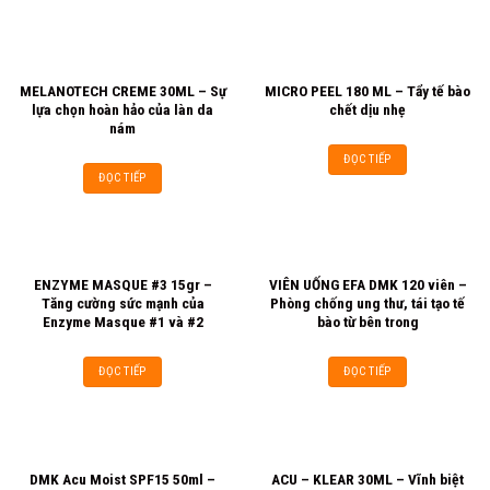
MELANOTECH CREME 30ML – Sự
MICRO PEEL 180 ML – Tẩy tế bào
lựa chọn hoàn hảo của làn da
chết dịu nhẹ
nám
ĐỌC TIẾP
ĐỌC TIẾP
ENZYME MASQUE #3 15gr –
VIÊN UỐNG EFA DMK 120 viên –
Tăng cường sức mạnh của
Phòng chống ung thư, tái tạo tế
Enzyme Masque #1 và #2
bào từ bên trong
ĐỌC TIẾP
ĐỌC TIẾP
DMK Acu Moist SPF15 50ml –
ACU – KLEAR 30ML – Vĩnh biệt