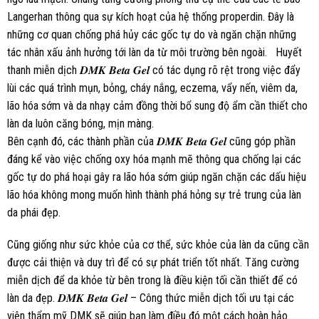
Langerhan thông qua sự kích hoạt của hệ thống properdin. Đây là
những cơ quan chống phá hủy các gốc tự do và ngăn chặn những
tác nhân xấu ảnh hưởng tới làn da từ môi trường bên ngoài. Huyết
thanh miễn dịch 𝑫𝑴𝑲 𝑩𝒆𝒕𝒂 𝑮𝒆𝒍 có tác dụng rõ rệt trong việc đẩy
lùi các quá trình mụn, bỏng, cháy nắng, eczema, vẩy nến, viêm da,
lão hóa sớm và da nhạy cảm đồng thời bổ sung độ ẩm cần thiết cho
làn da luôn căng bóng, mịn màng.
Bên cạnh đó, các thành phần của 𝑫𝑴𝑲 𝑩𝒆𝒕𝒂 𝑮𝒆𝒍 cũng góp phần
đáng kể vào việc chống oxy hóa mạnh mẽ thông qua chống lại các
gốc tự do phá hoại gây ra lão hóa sớm giúp ngăn chặn các dấu hiệu
lão hóa không mong muốn hình thành phá hỏng sự trẻ trung của làn
da phái đẹp.
Cũng giống như sức khỏe của cơ thể, sức khỏe của làn da cũng cần
được cải thiện và duy trì để có sự phát triển tốt nhất. Tăng cường
miễn dịch để da khỏe từ bên trong là điều kiện tối cần thiết để có
làn da đẹp. 𝑫𝑴𝑲 𝑩𝒆𝒕𝒂 𝑮𝒆𝒍 – Công thức miễn dịch tối ưu tại các
viện thẩm mỹ DMK sẽ giúp bạn làm điều đó một cách hoàn hảo