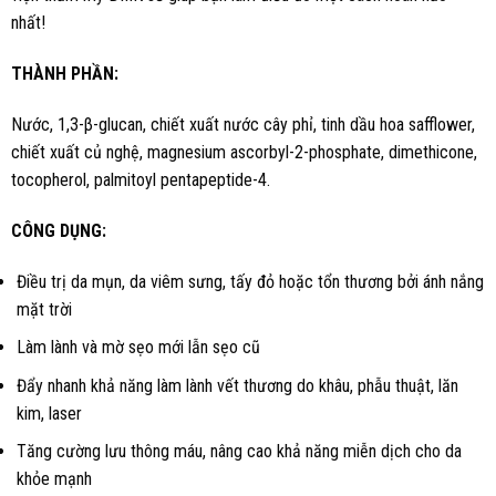
nhất!
THÀNH PHẦN:
Nước, 1,3-β-glucan, chiết xuất nước cây phỉ, tinh dầu hoa safflower,
chiết xuất củ nghệ, magnesium ascorbyl-2-phosphate, dimethicone,
tocopherol, palmitoyl pentapeptide-4.
CÔNG DỤNG:
Điều trị da mụn, da viêm sưng, tấy đỏ hoặc tổn thương bởi ánh nắng
mặt trời
Làm lành và mờ sẹo mới lẫn sẹo cũ
Đẩy nhanh khả năng làm lành vết thương do khâu, phẫu thuật, lăn
kim, laser
Tăng cường lưu thông máu, nâng cao khả năng miễn dịch cho da
khỏe mạnh