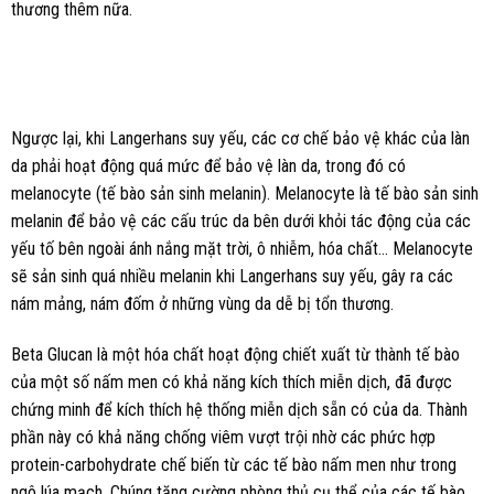
thương thêm nữa.
Ngược lại, khi Langerhans suy yếu, các cơ chế bảo vệ khác của làn
da phải hoạt động quá mức để bảo vệ làn da, trong đó có
melanocyte (tế bào sản sinh melanin). Melanocyte là tế bào sản sinh
melanin để bảo vệ các cấu trúc da bên dưới khỏi tác động của các
yếu tố bên ngoài ánh nắng mặt trời, ô nhiễm, hóa chất… Melanocyte
sẽ sản sinh quá nhiều melanin khi Langerhans suy yếu, gây ra các
nám mảng, nám đốm ở những vùng da dễ bị tổn thương.
Beta Glucan là một hóa chất hoạt động chiết xuất từ ​​thành tế bào
của một số nấm men có khả năng kích thích miễn dịch, đã được
chứng minh để kích thích hệ thống miễn dịch sẵn có của da. Thành
phần này có khả năng chống viêm vượt trội nhờ các phức hợp
protein-carbohydrate chế biến từ các tế bào nấm men như trong
ngô lúa mạch. Chúng tăng cường phòng thủ cụ thể của các tế bào