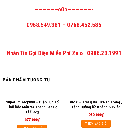
—————–o0o——————-
0968.549.381 – 0768.452.586
Nhắn Tin Gọi Điện Miễn Phí Zalo : 0986.28.1991
SẢN PHẨM TƯƠNG TỰ
Super Chlorophyll – Diệp Lục Tố
Bio C – Trắng Da Từ Bên Trong ,
Thải Độc Máu Và Thanh Lọc Cơ
Tăng Cường Đề Kháng 60 viên
Thể 92g
950.000
₫
677.000
₫
THÊM VÀO GIỎ