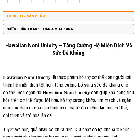
THÔNG TIN SẢN PHẨM
HƯỚNG DẪN THANH TOÁN & MUA HÀNG
Hawaiian Noni Unicity – Tăng Cường Hệ Miễn Dịch Và
Sức Đề Kháng
𝐇𝐚𝐰𝐚𝐢𝐢𝐚𝐧 𝐍𝐨𝐧𝐢 𝐔𝐧𝐢𝐜𝐢𝐭𝐲 là thực phẩm hỗ trợ cơ thể con người cải
thiện hệ miễn dịch tốt hơn, tăng cường bổ sung sức đề kháng cho
cơ thể. Bên cạnh đó 𝐇𝐚𝐰𝐚𝐢𝐢𝐚𝐧 𝐍𝐨𝐧𝐢 𝐔𝐧𝐢𝐜𝐢𝐭𝐲 còn giúp khả năng tiêu
hóa trên cơ thể được tốt hơn, hỗ trợ xương khớp, tim mạch và ngăn
ngừa sự diễn ra của quá trình oxy hóa từ đó chống lão hoá cơ thể,
cải thiện và trẻ hoá làn da.
Tuyệt vời hơn, quả nhàu có chứa đến 150 chất có lợi cho sức khỏe