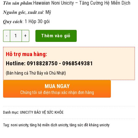
𝑻𝒆̂𝒏 𝒔𝒂̉𝒏 𝒑𝒉𝒂̂̉𝒎:Hawaiian Noni Unicity – Tăng Cường Hệ Miễn Dịch
𝑵𝒈𝒖𝒐̂̀𝒏 𝒈𝒐̂́𝒄, 𝒙𝒖𝒂̂́𝒕 𝒙𝒖̛́: Mỹ
𝑸𝒖𝒚 𝒄𝒂́𝒄𝒉: 1 Hộp 30 gói
Thêm vào giỏ
Hỗ trợ mua hàng:
Hotline: 0918828750 - 0968549381
(Bán hàng cả Thứ Bảy và Chủ Nhật)
MUA NGAY
Chúng tôi sẽ điện thoại xác nhận đơn hàng
Danh mục:
UNICITY BẢO VỆ SỨC KHỎE
Tag:
noni unicity
,
tăng hệ miễn dịch unicity
,
tăng sức đề kháng unicity