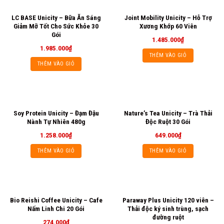
LC BASE Unicity – Bữa Ăn Sáng
Joint Mobility Unicity – Hỗ Trợ
Giảm Mỡ Tốt Cho Sức Khỏe 30
Xương Khớp 60 Viên
Gói
1.485.000
₫
1.985.000
₫
THÊM VÀO GIỎ
THÊM VÀO GIỎ
Soy Protein Unicity – Đạm Đậu
Nature’s Tea Unicity – Trà Thải
Nành Tự Nhiên 480g
Độc Ruột 30 Gói
1.258.000
₫
649.000
₫
THÊM VÀO GIỎ
THÊM VÀO GIỎ
Bio Reishi Coffee Unicity – Cafe
Paraway Plus Unicity 120 viên –
Nấm Linh Chi 20 Gói
Thải độc ký sinh trùng, sạch
đường ruột
274.000
₫