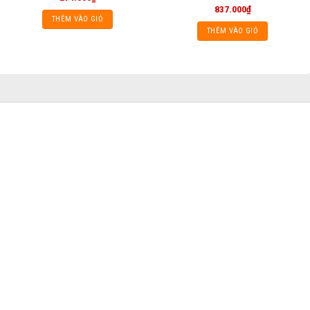
837.000
₫
THÊM VÀO GIỎ
THÊM VÀO GIỎ