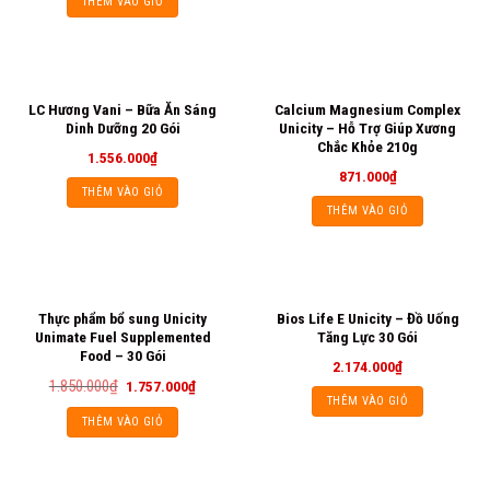
THÊM VÀO GIỎ
LC Hương Vani – Bữa Ăn Sáng
Calcium Magnesium Complex
Dinh Dưỡng 20 Gói
Unicity – Hỗ Trợ Giúp Xương
Chắc Khỏe 210g
1.556.000
₫
871.000
₫
THÊM VÀO GIỎ
THÊM VÀO GIỎ
Thực phẩm bổ sung Unicity
Bios Life E Unicity – Đồ Uống
Unimate Fuel Supplemented
Tăng Lực 30 Gói
Food – 30 Gói
2.174.000
₫
1.850.000
₫
1.757.000
₫
THÊM VÀO GIỎ
THÊM VÀO GIỎ