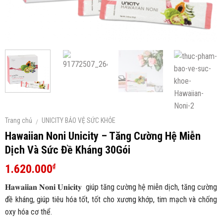
Trang chủ
UNICITY BẢO VỆ SỨC KHỎE
/
Hawaiian Noni Unicity – Tăng Cường Hệ Miễn
Dịch Và Sức Đề Kháng 30Gói
1.620.000
₫
𝐇𝐚𝐰𝐚𝐢𝐢𝐚𝐧 𝐍𝐨𝐧𝐢 𝐔𝐧𝐢𝐜𝐢𝐭𝐲 giúp tăng cường hệ miễn dịch, tăng cường
đề kháng, giúp tiêu hóa tốt, tốt cho xương khớp, tim mạch và chống
oxy hóa cơ thể.