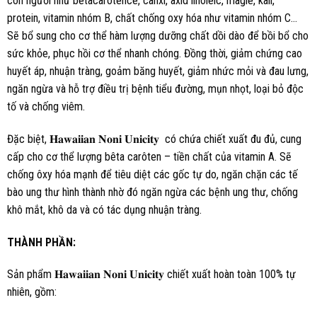
con người như betacarotence, canxi, axid linoleic, magie, kali,
protein, vitamin nhóm B, chất chống oxy hóa như vitamin nhóm C…
Sẽ bổ sung cho cơ thể hàm lượng dưỡng chất dồi dào để bồi bổ cho
sức khỏe, phục hồi cơ thể nhanh chóng. Đồng thời, giảm chứng cao
huyết áp, nhuận tràng, goảm băng huyết, giảm nhức mỏi và đau lưng,
ngăn ngừa và hỗ trợ điều trị bệnh tiểu đường, mụn nhọt, loại bỏ độc
tố và chống viêm.
Đặc biệt, 𝐇𝐚𝐰𝐚𝐢𝐢𝐚𝐧 𝐍𝐨𝐧𝐢 𝐔𝐧𝐢𝐜𝐢𝐭𝐲 có chứa chiết xuất đu đủ, cung
cấp cho cơ thể lượng bêta carôten – tiền chất của vitamin A. Sẽ
chống ôxy hóa mạnh để tiêu diệt các gốc tự do, ngăn chặn các tế
bào ung thư hình thành nhờ đó ngăn ngừa các bệnh ung thư, chống
khô mắt, khô da và có tác dụng nhuận tràng.
THÀNH PHẦN:
Sản phẩm 𝐇𝐚𝐰𝐚𝐢𝐢𝐚𝐧 𝐍𝐨𝐧𝐢 𝐔𝐧𝐢𝐜𝐢𝐭𝐲 chiết xuất hoàn toàn 100% tự
nhiên, gồm: