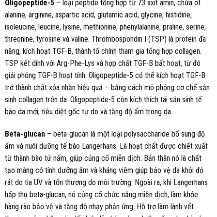
Oligopeptide-5
– loại peptide tổng hợp từ 73 axit amin, chứa of
alanine, arginine, aspartic acid, glutamic acid, glycine, histidine,
isoleucine, leucine, lysine, methionine, phenylalanine, praline, serine,
threonine, tyrosine và valine. Thrombospondin I (TSP) là protein đa
năng, kích hoạt TGF-B, thành tố chính tham gia tổng hợp collagen.
TSP kết dính với Arg-Phe-Lys và hợp chất TGF-B bất hoạt, từ đó
giải phóng TGF-B hoạt tính. Oligopeptide-5 có thể kích hoạt TGF-B
trở thành chất xóa nhăn hiệu quả – bằng cách mô phỏng cơ chế sản
sinh collagen trên da. Oligopeptide-5 còn kích thích tái sản sinh tế
bào da mới, tiêu diệt gốc tự do và tăng độ ẩm trong da.
Beta-glucan
– beta-glucan là một loại polysaccharide bổ sung độ
ẩm và nuôi dưỡng tế bào Langerhans. Là hoạt chất được chiết xuất
từ thành bào tử nấm, giúp củng cố miễn dịch. Bản thân nó là chất
tạo màng có tính dưỡng ẩm và kháng viêm giúp bảo vệ da khỏi đỏ
rát do tia UV và tổn thương do môi trường. Ngoài ra, khi Langerhans
hấp thụ beta-glucan, nó củng cố chức năng miễn dịch, làm khỏe
hàng rào bảo vệ và tăng độ nhạy phản ứng. Hỗ trợ làm lành vết