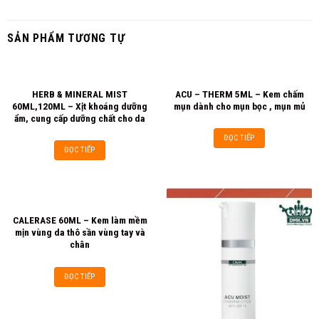
SẢN PHẨM TƯƠNG TỰ
HERB & MINERAL MIST
ACU – THERM 5ML – Kem chấm
60ML,120ML – Xịt khoáng dưỡng
mụn dành cho mụn bọc , mụn mủ
ẩm, cung cấp dưỡng chất cho da
ĐỌC TIẾP
ĐỌC TIẾP
CALERASE 60ML – Kem làm mềm
mịn vùng da thô sần vùng tay và
chân
ĐỌC TIẾP