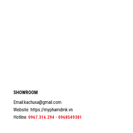
SHOWROOM
Email:kachusa@gmail.com
Website:
https://myphamdmk.vn
Hotline:
-
0967.316.294
0968549381