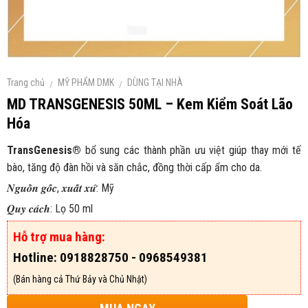
Trang chủ
MỸ PHẨM DMK
DÙNG TẠI NHÀ
/
/
MD TRANSGENESIS 50ML – Kem Kiểm Soát Lão
Hóa
TransGenesis®
bổ sung các thành phần ưu việt giúp thay mới tế
bào, tăng độ đàn hồi và săn chắc, đồng thời cấp ẩm cho da.
𝑵𝒈𝒖𝒐̂̀𝒏 𝒈𝒐̂́𝒄, 𝒙𝒖𝒂̂́𝒕 𝒙𝒖̛́: Mỹ
𝑸𝒖𝒚 𝒄𝒂́𝒄𝒉: Lọ 50 ml
Hỗ trợ mua hàng:
Hotline: 0918828750 - 0968549381
(Bán hàng cả Thứ Bảy và Chủ Nhật)