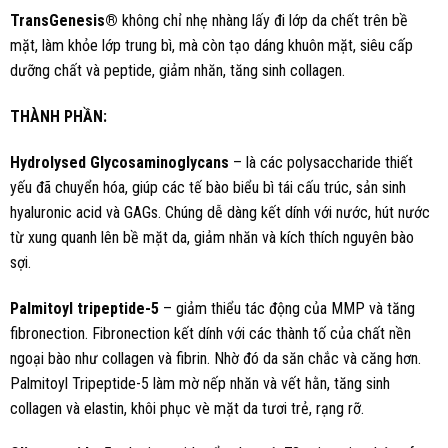
TransGenesis®
không chỉ nhẹ nhàng lấy đi lớp da chết trên bề
mặt, làm khỏe lớp trung bì, mà còn tạo dáng khuôn mặt, siêu cấp
dưỡng chất và peptide, giảm nhăn, tăng sinh collagen.
THÀNH PHẦN:
Hydrolysed
Glycosaminoglycans
– là các polysaccharide thiết
yếu đã chuyển hóa, giúp các tế bào biểu bì tái cấu trúc, sản sinh
hyaluronic acid và GAGs. Chúng dễ dàng kết dính với nước, hút nước
từ xung quanh lên bề mặt da, giảm nhăn và kích thích nguyên bào
sợi.
Palmitoyl tripeptide-5
– giảm thiểu tác động của MMP và tăng
fibronection. Fibronection kết dính với các thành tố của chất nền
ngoại bào như collagen và fibrin. Nhờ đó da săn chắc và căng hơn.
Palmitoyl Tripeptide-5 làm mờ nếp nhăn và vết hằn, tăng sinh
collagen và elastin, khôi phục vè mặt da tươi trẻ, rạng rỡ.