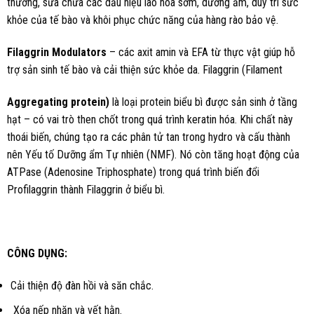
thương, sửa chữa các dấu hiệu lão hóa sớm, dưỡng ẩm, duy trì sức
khỏe của tế bào và khôi phục chức năng của hàng rào bảo vệ.
Filaggrin Modulators
– các axit amin và EFA từ thực vật giúp hỗ
trợ sản sinh tế bào và cải thiện sức khỏe da. Filaggrin (Filament
Aggregating protein)
là loại protein biểu bì được sản sinh ở tầng
hạt – có vai trò then chốt trong quá trình keratin hóa. Khi chất này
thoái biến, chúng tạo ra các phân tử tan trong hydro và cấu thành
nên Yếu tố Dưỡng ẩm Tự nhiên (NMF). Nó còn tăng hoạt động của
ATPase (Adenosine Triphosphate) trong quá trình biến đổi
Profilaggrin thành Filaggrin ở biểu bì.
CÔNG DỤNG:
Cải thiện độ đàn hồi và săn chắc.
Xóa nếp nhăn và vết hằn.