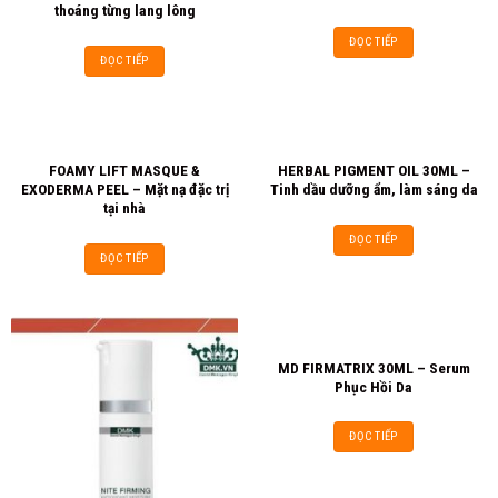
thoáng từng lang lông
ĐỌC TIẾP
ĐỌC TIẾP
FOAMY LIFT MASQUE &
HERBAL PIGMENT OIL 30ML –
EXODERMA PEEL – Mặt nạ đặc trị
Tinh dầu dưỡng ẩm, làm sáng da
tại nhà
ĐỌC TIẾP
ĐỌC TIẾP
MD FIRMATRIX 30ML – Serum
Phục Hồi Da
ĐỌC TIẾP