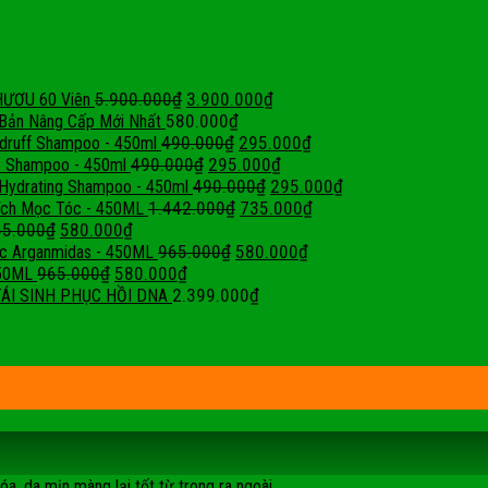
5.900.000
₫
3.900.000
₫
ƯƠU 60 Viên
580.000
₫
n Bản Nâng Cấp Mới Nhất
490.000
₫
295.000
₫
ndruff Shampoo - 450ml
490.000
₫
295.000
₫
e Shampoo - 450ml
490.000
₫
295.000
₫
 Hydrating Shampoo - 450ml
1.442.000
₫
735.000
₫
ích Mọc Tóc - 450ML
65.000
₫
580.000
₫
965.000
₫
580.000
₫
c Arganmidas - 450ML
965.000
₫
580.000
₫
450ML
2.399.000
₫
 TÁI SINH PHỤC HỒI DNA
a, da mịn màng lại tốt từ trong ra ngoài