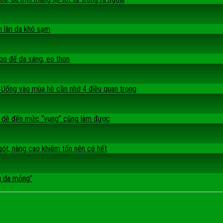
nh làn da khô sạm
bo để da sáng, eo thon
 Uống vào mùa hè cần nhớ 4 điều quan trọng
à dễ đến mức “vụng” cũng làm được
gót, nàng cao khiêm tốn nên có hết
g da mỏng”