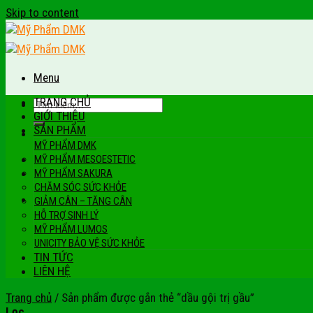
Skip to content
Menu
TRANG CHỦ
GIỚI THIỆU
SẢN PHẨM
MỸ PHẨM DMK
MỸ PHẨM MESOESTETIC
MỸ PHẨM SAKURA
CHĂM SÓC SỨC KHỎE
GIẢM CÂN – TĂNG CÂN
HỖ TRỢ SINH LÝ
MỸ PHẨM LUMOS
UNICITY BẢO VỆ SỨC KHỎE
TIN TỨC
LIÊN HỆ
Trang chủ
/
Sản phẩm được gắn thẻ “dầu gội trị gầu”
Lọc