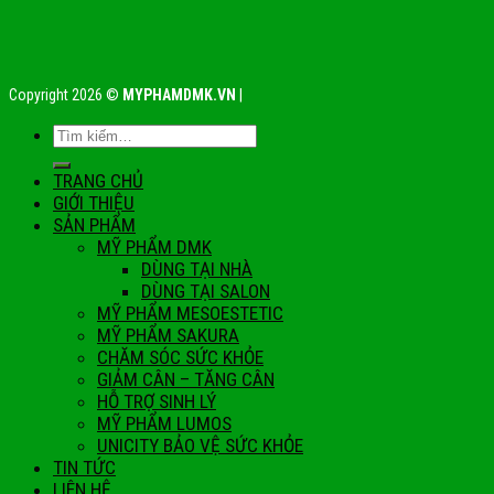
Copyright 2026 ©
MYPHAMDMK.VN
|
TRANG CHỦ
GIỚI THIỆU
SẢN PHẨM
MỸ PHẨM DMK
DÙNG TẠI NHÀ
DÙNG TẠI SALON
MỸ PHẨM MESOESTETIC
MỸ PHẨM SAKURA
CHĂM SÓC SỨC KHỎE
GIẢM CÂN – TĂNG CÂN
HỖ TRỢ SINH LÝ
MỸ PHẨM LUMOS
UNICITY BẢO VỆ SỨC KHỎE
TIN TỨC
LIÊN HỆ