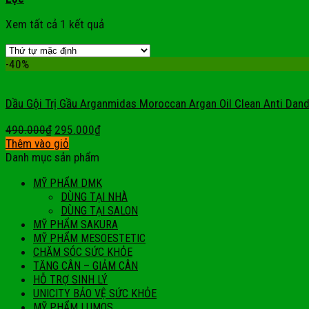
Xem tất cả 1 kết quả
-40%
Dầu Gội Trị Gầu Arganmidas Moroccan Argan Oil Clean Anti Da
490.000
₫
295.000
₫
Thêm vào giỏ
Danh mục sản phẩm
MỸ PHẨM DMK
DÙNG TẠI NHÀ
DÙNG TẠI SALON
MỸ PHẨM SAKURA
MỸ PHẨM MESOESTETIC
CHĂM SÓC SỨC KHỎE
TĂNG CÂN – GIẢM CÂN
HỖ TRỢ SINH LÝ
UNICITY BẢO VỆ SỨC KHỎE
MỸ PHẨM LUMOS