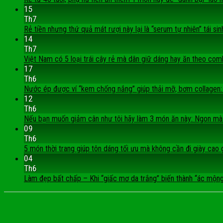
15
Th7
Rẻ tiền nhưng thứ quả mát rượi này lại là “serum tự nhiên” tái si
14
Th7
Việt Nam có 5 loại trái cây rẻ mà dân giữ dáng hay ăn theo com
17
Th6
Nước ép được ví “kem chống nắng” giúp thải mỡ, bơm collagen:
12
Th6
Nếu bạn muốn giảm cân như tôi hãy làm 3 món ăn này: Ngon m
09
Th6
5 món thời trang giúp tôn dáng tối ưu mà không cần đi giày cao 
04
Th6
Làm đẹp bất chấp – Khi “giấc mơ da trắng” biến thành “ác mộn