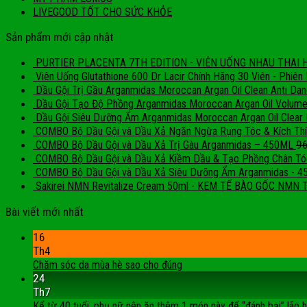
LIVEGOOD TỐT CHO SỨC KHỎE
Sản phẩm mới cập nhật
PURTIER PLACENTA 7TH EDITION - VIÊN UỐNG NHAU THAI H
Viên Uống Glutathione 600 Dr Lacir Chính Hãng 30 Viên - Phiê
Dầu Gội Trị Gầu Arganmidas Moroccan Argan Oil Clean Anti Da
Dầu Gội Tạo Độ Phồng Arganmidas Moroccan Argan Oil Volum
Dầu Gội Siêu Dưỡng Ẩm Arganmidas Moroccan Argan Oil Clear
COMBO Bộ Dầu Gội và Dầu Xả Ngăn Ngừa Rụng Tóc & Kích Th
9
COMBO Bộ Dầu Gội và Dầu Xả Trị Gàu Arganmidas – 450ML
COMBO Bộ Dầu Gội và Dầu Xả Kiềm Dầu & Tạo Phồng Chân Tó
COMBO Bộ Dầu Gội và Dầu Xả Siêu Dưỡng Ẩm Arganmidas - 
Sakirei NMN Revitalize Cream 50ml - KEM TẾ BÀO GỐC NMN
Bài viết mới nhất
16
Th4
Chăm sóc da mùa hè sao cho đúng
24
Th7
Kể từ 40 tuổi, phụ nữ nên ăn thêm 1 món này để “đánh bại” lão hó