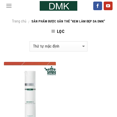
Skip
to
content
Trang chủ
SẢN PHẨM ĐƯỢC GẮN THẺ “KEM LÀM ĐẸP DA DMK”
/
LỌC