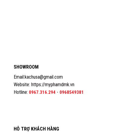
SHOWROOM
Email:kachusa@gmail.com
Website:
https://myphamdmk.vn
Hotline:
-
0967.316.294
0968549381
HỖ TRỢ KHÁCH HÀNG