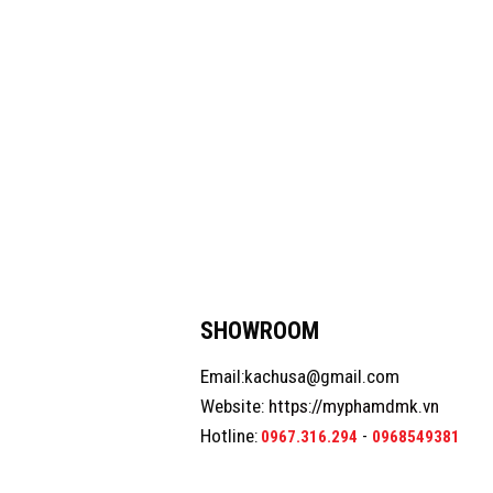
SHOWROOM
Email:kachusa@gmail.com
Website:
https://myphamdmk.vn
Hotline:
-
0967.316.294
0968549381