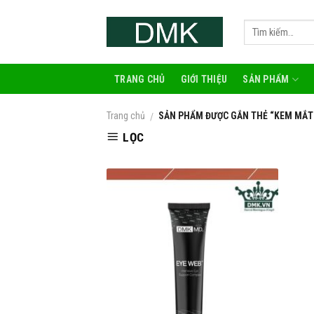
Skip
to
content
TRANG CHỦ
GIỚI THIỆU
SẢN PHẨM
Trang chủ
SẢN PHẨM ĐƯỢC GẮN THẺ “KEM MẮT
/
LỌC