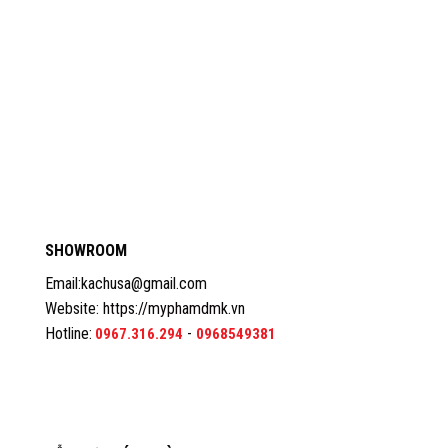
SHOWROOM
Email:kachusa@gmail.com
Website:
https://myphamdmk.vn
Hotline:
-
0967.316.294
0968549381