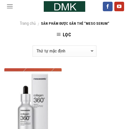
Skip
to
content
Trang chủ
SẢN PHẨM ĐƯỢC GẮN THẺ “MESO SERUM”
/
LỌC