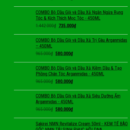
COMBO Bộ Dầu Gội và Dầu Xả Ngăn Ngừa Rụng
Tóc & Kích Thích Mọc Tóc - 450ML
1.442.000
₫
735.000
₫
COMBO Bộ Dầu Gội và Dầu Xả Trị Gàu Arganmidas
– 450ML
965.000
₫
580.000
₫
COMBO Bộ Dầu Gội và Dầu Xả Kiềm Dầu & Tạo
Phồng Chân Tóc Arganmidas - 450ML
965.000
₫
580.000
₫
COMBO Bộ Dầu Gội và Dầu Xả Siêu Dưỡng Ẩm
Arganmidas - 450ML
965.000
₫
580.000
₫
Sakirei NMN Revitalize Cream 50ml - KEM TẾ BÀO
GỐC NMN TÁI SINH PHỤC HỒI DNA