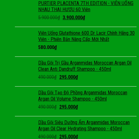
PURTIER PLACENTA 7TH EDITION - VIÊN UỐNG
NHAU THAI HƯƠU 60 Viên
5.900.000
₫
3.900.000
₫
Viên Uống Glutathione 600 Dr Lacir Chính Hãng 30
Viên - Phiên Bản Nâng Cấp Mới Nhất
580.000
₫
Dầu Gội Trị Gầu Arganmidas Moroccan Argan Oil
Clean Anti Dandruff Shampoo - 450ml
490.000
₫
295.000
₫
Dầu Gội Tạo Độ Phồng Arganmidas Moroccan
Argan Oil Volume Shampoo - 450ml
490.000
₫
295.000
₫
Dầu Gội Siêu Dưỡng Ẩm Arganmidas Moroccan
Argan Oil Clear Hydrating Shampoo - 450ml
490.000
₫
295.000
₫