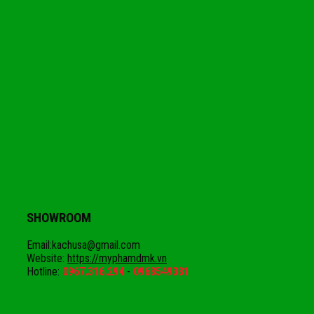
SHOWROOM
Email:kachusa@gmail.com
Website:
https://myphamdmk.vn
Hotline:
0967.316.294
-
0968549381