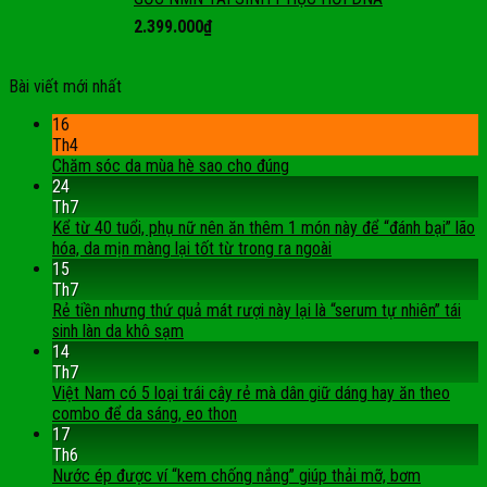
2.399.000
₫
Bài viết mới nhất
16
Th4
Chăm sóc da mùa hè sao cho đúng
24
Th7
Kể từ 40 tuổi, phụ nữ nên ăn thêm 1 món này để “đánh bại” lão
hóa, da mịn màng lại tốt từ trong ra ngoài
15
Th7
Rẻ tiền nhưng thứ quả mát rượi này lại là “serum tự nhiên” tái
sinh làn da khô sạm
14
Th7
Việt Nam có 5 loại trái cây rẻ mà dân giữ dáng hay ăn theo
combo để da sáng, eo thon
17
Th6
Nước ép được ví “kem chống nắng” giúp thải mỡ, bơm