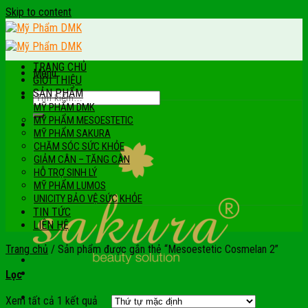
Skip to content
TRANG CHỦ
Menu
GIỚI THIỆU
SẢN PHẨM
MỸ PHẨM DMK
MỸ PHẨM MESOESTETIC
MỸ PHẨM SAKURA
CHĂM SÓC SỨC KHỎE
GIẢM CÂN – TĂNG CÂN
HỖ TRỢ SINH LÝ
MỸ PHẨM LUMOS
UNICITY BẢO VỆ SỨC KHỎE
TIN TỨC
LIÊN HỆ
Trang chủ
/
Sản phẩm được gắn thẻ “Mesoestetic Cosmelan 2”
Lọc
Xem tất cả 1 kết quả