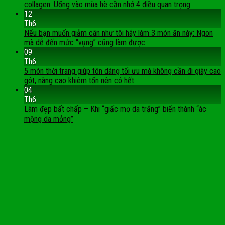
collagen: Uống vào mùa hè cần nhớ 4 điều quan trọng
12
Th6
Nếu bạn muốn giảm cân như tôi hãy làm 3 món ăn này: Ngon
mà dễ đến mức “vụng” cũng làm được
09
Th6
5 món thời trang giúp tôn dáng tối ưu mà không cần đi giày cao
gót, nàng cao khiêm tốn nên có hết
04
Th6
Làm đẹp bất chấp – Khi “giấc mơ da trắng” biến thành “ác
mộng da mỏng”