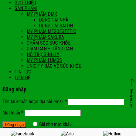
GIỚI THIỆU
SẢN PHẨM
MỸ PHẨM DMK
DÙNG TẠI NHÀ
DÙNG TẠI SALON
MỸ PHẨM MESOESTETIC
MỸ PHẨM SAKURA
CHĂM SÓC SỨC KHỎE
GIẢM CÂN – TĂNG CÂN
HỖ TRỢ SINH LÝ
MỸ PHẨM LUMOS
UNICITY BẢO VỆ SỨC KHỎE
TIN TỨC
LIÊN HỆ
Đăng nhập
Về đầu trang
Tên tài khoản hoặc địa chỉ email
*
Mật khẩu
*
Ghi nhớ mật khẩu
Quên mật khẩu?