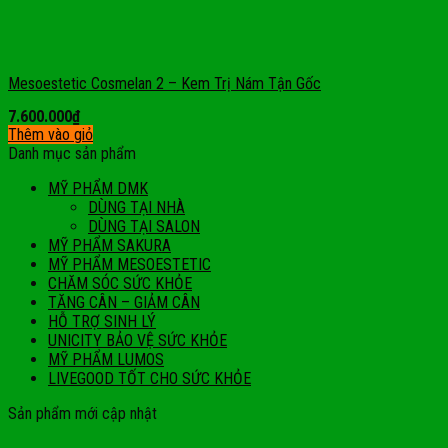
Mesoestetic Cosmelan 2 – Kem Trị Nám Tận Gốc
7.600.000
₫
Thêm vào giỏ
Danh mục sản phẩm
MỸ PHẨM DMK
DÙNG TẠI NHÀ
DÙNG TẠI SALON
MỸ PHẨM SAKURA
MỸ PHẨM MESOESTETIC
CHĂM SÓC SỨC KHỎE
TĂNG CÂN – GIẢM CÂN
HỖ TRỢ SINH LÝ
UNICITY BẢO VỆ SỨC KHỎE
MỸ PHẨM LUMOS
LIVEGOOD TỐT CHO SỨC KHỎE
Sản phẩm mới cập nhật