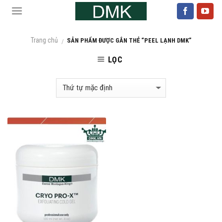
Skip
to
content
Trang chủ
SẢN PHẨM ĐƯỢC GẮN THẺ “PEEL LẠNH DMK”
/
LỌC