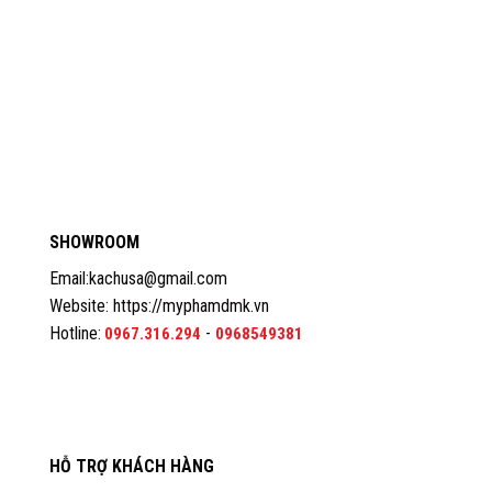
SHOWROOM
Email:kachusa@gmail.com
Website:
https://myphamdmk.vn
Hotline:
-
0967.316.294
0968549381
HỖ TRỢ KHÁCH HÀNG