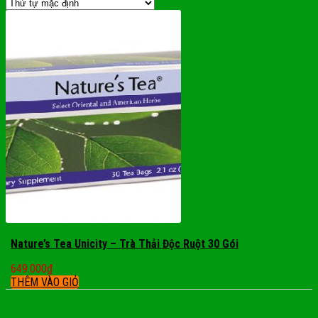
Nature’s Tea Unicity – Trà Thải Độc Ruột 30 Gói
649.000
₫
THÊM VÀO GIỎ