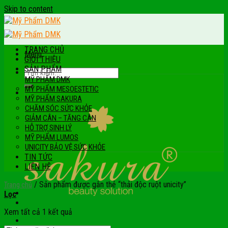
Skip to content
TRANG CHỦ
Menu
GIỚI THIỆU
SẢN PHẨM
MỸ PHẨM DMK
MỸ PHẨM MESOESTETIC
MỸ PHẨM SAKURA
CHĂM SÓC SỨC KHỎE
GIẢM CÂN – TĂNG CÂN
HỖ TRỢ SINH LÝ
MỸ PHẨM LUMOS
UNICITY BẢO VỆ SỨC KHỎE
TIN TỨC
LIÊN HỆ
/
Sản phẩm được gắn thẻ “thải độc ruột unicity”
Trang chủ
Lọc
Xem tất cả 1 kết quả