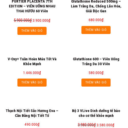
PURTIER PLACENTA 7TH
Glutathione Reduced 500mg –
EDITION – VIÊN UỐNG NHAU
Làm Trắng Da, Chống Lão Hóa,
THAI HƯƠU 60 Viên
Giải Độc Gan
680.000
₫
5.900.000
₫
3.900.000
₫
THÊM VÀO GIỎ
THÊM VÀO GIỎ
V-Oxy+ Tuần Hoàn Máu Tốt Và
Glutathione 600 – Viên Uống
Khỏe Mạnh
Trắng Da 30 Viên
1.446.000
₫
580.000
₫
THÊM VÀO GIỎ
THÊM VÀO GIỎ
Thạch Nội Tiết Sắc Hương Eva –
Bộ 3 VLive Dinh dưỡng tế bào
Cần Bằng Nội Tiết Tố
cho cơ thể khỏe mạnh
490.000
₫
3.980.000
₫
3.580.000
₫