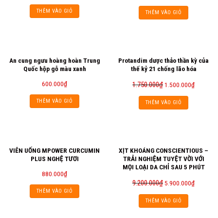
THÊM VÀO GIỎ
THÊM VÀO GIỎ
An cung ngưu hoàng hoàn Trung
Protandim dược thảo thần kỳ của
Quốc hộp gỗ màu xanh
thế kỷ 21 chống lão hóa
600.000
₫
1.750.000
₫
1.500.000
₫
THÊM VÀO GIỎ
THÊM VÀO GIỎ
VIÊN UỐNG MPOWER CURCUMIN
XỊT KHOÁNG CONSCIENTIOUS –
PLUS NGHỆ TƯƠI
TRẢI NGHIỆM TUYỆT VỜI VỚI
MỌI LOẠI DA CHỈ SAU 5 PHÚT
880.000
₫
9.200.000
₫
5.900.000
₫
THÊM VÀO GIỎ
THÊM VÀO GIỎ