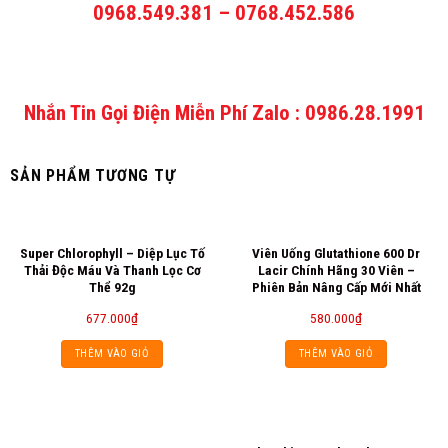
0968.549.381 – 0768.452.586
Nhắn Tin Gọi Điện Miễn Phí Zalo : 0986.28.1991
SẢN PHẨM TƯƠNG TỰ
Super Chlorophyll – Diệp Lục Tố
Viên Uống Glutathione 600 Dr
Thải Độc Máu Và Thanh Lọc Cơ
Lacir Chính Hãng 30 Viên –
Thể 92g
Phiên Bản Nâng Cấp Mới Nhất
677.000
₫
580.000
₫
THÊM VÀO GIỎ
THÊM VÀO GIỎ