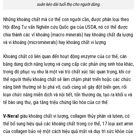
xuân kéo dài tuổi thọ cho người dùng.
Những khoáng chất mà cơ thể con người cần, được phân loại theo
Hội đồng Tư vấn Nghiên cứu Quốc gia của USDA, nó có thể được
chia thành các vĩ khoáng (macro minerals) hay khoáng chất đa lượng
và vi khoáng (microminerals) hay khoáng chất vi lượng.
Khoáng chất có liên quan đến hoạt động enzyme của cơ thể, cân
bằng dung dịch năng lượng và cung cấp các phản ứng sinh hóa khác,
trong đó phục vụ như là một vai trò chất xúc tác quan trọng, khi cơ
thể người thiếu khoáng chất sẽ làm chậm phát triển hoặc các chức
năng bình thường sẽ bị phá vỡ, cuối cùng sẽ gây đột biến gen, rối
loạn chức năng miễn dịch và nội tiết, tổn thương da, tạo ra khối u và
tế bào ung thư, gia tăng triệu chứng lão hóa của cơ thể.
V-Neral
giàu khoáng chất vi lượng, collagen thủy phân và lutein, có
thể bổ sung hiệu quả các khoáng chất trong cơ thể, 17 loại axit amin
của collagen bảo vệ một cách hiệu quả mắt và duy trì sức khỏe của