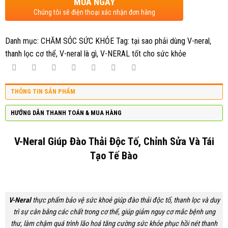
MUA NGAY
Chúng tôi sẽ điện thoại xác nhận đơn hàng
Danh mục:
CHĂM SÓC SỨC KHỎE
Tag:
tại sao phải dùng V-neral
,
thanh lọc cơ thể
,
V-neral là gì
,
V-NERAL tốt cho sức khỏe
THÔNG TIN SẢN PHẨM
HƯỚNG DẪN THANH TOÁN & MUA HÀNG
V-Neral Giúp Đào Thải Độc Tố, Chỉnh Sửa Và Tái
Tạo Tế Bào
V-Neral
thực phẩm bảo vệ sức khoẻ giúp đào thải độc tố, thanh lọc và duy
trì sự cân bằng các chất trong cơ thể, giúp giảm nguy cơ mắc bệnh ung
thư, làm chậm quá trình lão hoá tăng cường sức khỏe phục hồi nét thanh