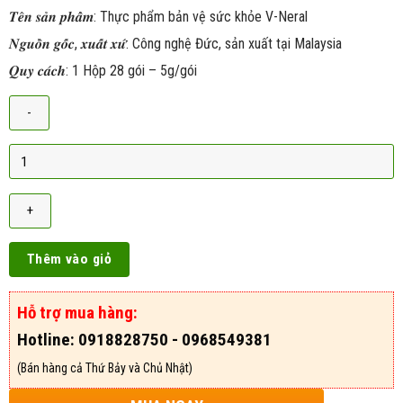
𝑻𝒆̂𝒏 𝒔𝒂̉𝒏 𝒑𝒉𝒂̂̉𝒎: Thực phẩm bản vệ sức khỏe V-Neral
𝑵𝒈𝒖𝒐̂̀𝒏 𝒈𝒐̂́𝒄, 𝒙𝒖𝒂̂́𝒕 𝒙𝒖̛́: Công nghệ Đức, sản xuất tại Malaysia
𝑸𝒖𝒚 𝒄𝒂́𝒄𝒉: 1 Hộp 28 gói – 5g/gói
Thêm vào giỏ
Hỗ trợ mua hàng:
Hotline: 0918828750 - 0968549381
(Bán hàng cả Thứ Bảy và Chủ Nhật)