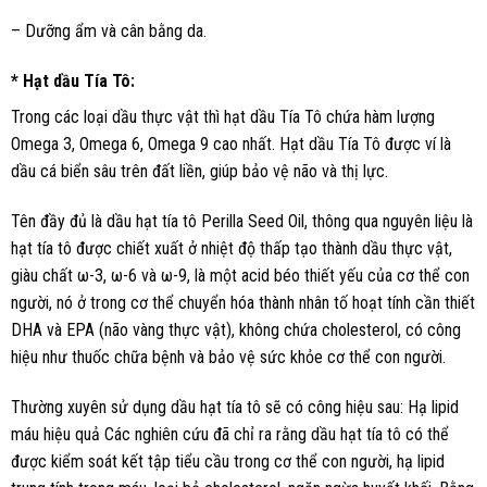
– Dưỡng ẩm và cân bằng da.
* Hạt dầu Tía Tô:
Trong các loại dầu thực vật thì hạt dầu Tía Tô chứa hàm lượng
Omega 3, Omega 6, Omega 9 cao nhất. Hạt dầu Tía Tô được ví là
dầu cá biển sâu trên đất liền, giúp bảo vệ não và thị lực.
Tên đầy đủ là dầu hạt tía tô Perilla Seed Oil, thông qua nguyên liệu là
hạt tía tô được chiết xuất ở nhiệt độ thấp tạo thành dầu thực vật,
giàu chất ω-3, ω-6 và ω-9, là một acid béo thiết yếu của cơ thể con
người, nó ở trong cơ thể chuyển hóa thành nhân tố hoạt tính cần thiết
DHA và EPA (não vàng thực vật), không chứa cholesterol, có công
hiệu như thuốc chữa bệnh và bảo vệ sức khỏe cơ thể con người.
Thường xuyên sử dụng dầu hạt tía tô sẽ có công hiệu sau: Hạ lipid
máu hiệu quả Các nghiên cứu đã chỉ ra rằng dầu hạt tía tô có thể
được kiểm soát kết tập tiểu cầu trong cơ thể con người, hạ lipid