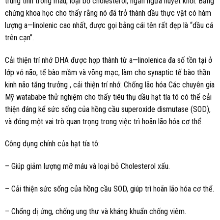
trung tính trong máu, loại bỏ cholesterol, ngăn ngừa huyết khối. Bằng
chứng khoa học cho thấy rằng nó đã trở thành dầu thực vật có hàm
lượng a—linolenic cao nhất, được gọi bằng cái tên rất đẹp là “dầu cá
trên cạn”.
Cải thiện trí nhớ DHA được hợp thành từ a—linolenica đa số tồn tại ở
lớp vỏ não, tế bào mầm và võng mạc, làm cho synaptic tế bào thần
kinh não tăng trưởng , cải thiện trí nhớ. Chống lão hóa Các chuyên gia
Mỹ watababe thử nghiệm cho thấy tiêu thụ dầu hạt tía tô có thể cải
thiện đáng kể sức sống của hồng cầu superoxide dismutase (SOD),
và đóng một vai trò quan trọng trong việc trì hoãn lão hóa cơ thể.
Công dụng chính của hạt tía tô:
– Giúp giảm lượng mỡ máu và loại bỏ Cholesterol xấu.
– Cải thiện sức sống của hồng cầu SOD, giúp trì hoãn lão hóa cơ thể.
– Chống dị ứng, chống ung thư và kháng khuẩn chống viêm.