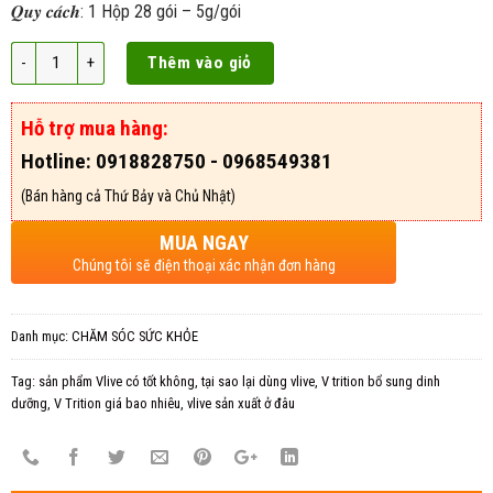
𝑸𝒖𝒚 𝒄𝒂́𝒄𝒉: 1 Hộp 28 gói – 5g/gói
Thêm vào giỏ
Hỗ trợ mua hàng:
Hotline: 0918828750 - 0968549381
(Bán hàng cả Thứ Bảy và Chủ Nhật)
MUA NGAY
Chúng tôi sẽ điện thoại xác nhận đơn hàng
Danh mục:
CHĂM SÓC SỨC KHỎE
Tag:
sản phẩm Vlive có tốt không
,
tại sao lại dùng vlive
,
V trition bổ sung dinh
dưỡng
,
V Trition giá bao nhiêu
,
vlive sản xuất ở đâu