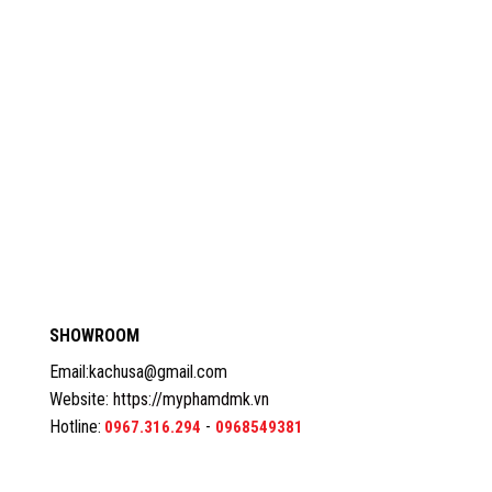
SHOWROOM
Email:kachusa@gmail.com
Website:
https://myphamdmk.vn
Hotline:
-
0967.316.294
0968549381