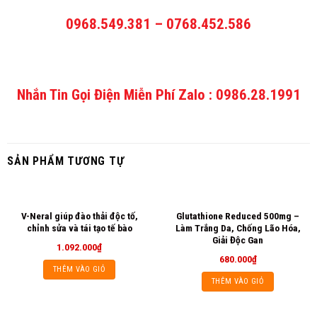
0968.549.381 – 0768.452.586
Nhắn Tin Gọi Điện Miễn Phí Zalo : 0986.28.1991
SẢN PHẨM TƯƠNG TỰ
V-Neral giúp đào thải độc tố,
Glutathione Reduced 500mg –
chỉnh sửa và tái tạo tế bào
Làm Trắng Da, Chống Lão Hóa,
Giải Độc Gan
1.092.000
₫
680.000
₫
THÊM VÀO GIỎ
THÊM VÀO GIỎ