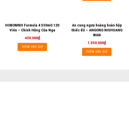
HOBOMNH Formula 4 530mG 120
An cung ngưu hoàng hoàn hộp
Viên – Chính Hãng Của Nga
thiếc đỏ – ANGONG NIUHUANG
WAN
420.000
₫
1.550.000
₫
THÊM VÀO GIỎ
THÊM VÀO GIỎ