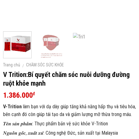
Trang chủ
CHĂM SÓC SỨC KHỎE
/
V Trition:Bí quyết chăm sóc nuôi dưỡng đường
ruột khỏe mạnh
1.386.000
₫
V-Trition
làm bạn với dạ dày giúp tăng khả năng hấp thụ và tiêu hóa,
bên cạnh đó còn giúp tái tạo da và giảm lượng mỡ thừa trong máu.
𝑻𝒆̂𝒏 𝒔𝒂̉𝒏 𝒑𝒉𝒂̂̉𝒎: Thực phẩm bản vệ sức khỏe V-Trition
𝑵𝒈𝒖𝒐̂̀𝒏 𝒈𝒐̂́𝒄, 𝒙𝒖𝒂̂́𝒕 𝒙𝒖̛́: Công nghệ Đức, sản xuất tại Malaysia