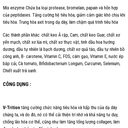
Mix enzyme Chứa ba loại protease, bromelain, papain và hỗn hợp
của peptidases. Tăng cường hệ tiêu hóa, giảm cảm giác khó chịu khi
tiêu hóa. Trung hòa axit trong dạ dày, làm chậm quá trình tiêu hóa
Các thành phần khác: chất keo Ả rập, Cam, chất keo Guar, chất xơ
yến mạch, chất xơ lúa mì, chất xơ thực vật, tinh dầu hoa hướng
dương, dầu tự nhiên lá bạch dương, chất xơ quả táo, dầu tự nhiên bồ
công anh, B- carotene, Vitamin C, FOS, cám gạo, Vitamin E, nước ép
bắp cải, Cà tomato, Bifidobacterium Longum, Curcumin, Selenium,
Chiết xuất trà xanh.
CÔNG DỤNG :
V-Trition
tăng cường chức năng tiêu hóa và hấp thu của dạ dày
chúng ta, và do đó, nó có thể cải thiện trí nhớ và khả năng tư duy,
chống lão hóa cơ thể, cũng như làm tăng tổng lượng collagen, làm