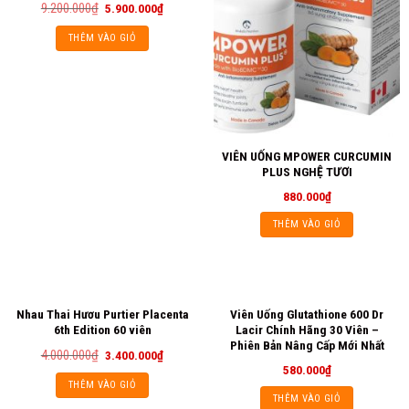
9.200.000
₫
5.900.000
₫
THÊM VÀO GIỎ
VIÊN UỐNG MPOWER CURCUMIN
PLUS NGHỆ TƯƠI
880.000
₫
THÊM VÀO GIỎ
Nhau Thai Hươu Purtier Placenta
Viên Uống Glutathione 600 Dr
6th Edition 60 viên
Lacir Chính Hãng 30 Viên –
Phiên Bản Nâng Cấp Mới Nhất
4.000.000
₫
3.400.000
₫
580.000
₫
THÊM VÀO GIỎ
THÊM VÀO GIỎ