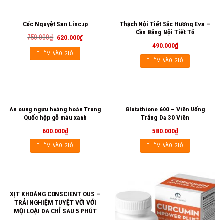
Thạch Nội Tiết Sắc Hương Eva –
Cốc Nguyệt San Lincup
Cần Bằng Nội Tiết Tố
750.000
₫
620.000
₫
490.000
₫
THÊM VÀO GIỎ
THÊM VÀO GIỎ
An cung ngưu hoàng hoàn Trung
Glutathione 600 – Viên Uống
Quốc hộp gỗ màu xanh
Trắng Da 30 Viên
600.000
₫
580.000
₫
THÊM VÀO GIỎ
THÊM VÀO GIỎ
XỊT KHOÁNG CONSCIENTIOUS –
TRẢI NGHIỆM TUYỆT VỜI VỚI
MỌI LOẠI DA CHỈ SAU 5 PHÚT