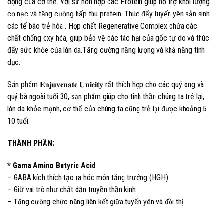
động của cơ thể. Với sự hỗn hợp các Protein giúp hỗ trợ khối lượng
cơ nạc và tăng cường hấp thu protein .Thúc đẩy tuyến yên sản sinh
các tế bào trẻ hóa . Hợp chất Regenerative Complex chứa các
chất chống oxy hóa, giúp bảo vệ các tác hại của gốc tự do và thúc
đẩy sức khỏe của làn da.Tăng cường năng lượng và khả năng tình
dục.
Sản phẩm 𝐄𝐧𝐣𝐮𝐯𝐞𝐧𝐚𝐭𝐞 𝐔𝐧𝐢𝐜𝐢𝐭𝐲 rất thích hợp cho các quý ông và
quý bà ngoài tuổi 30, sản phẩm giúp cho tinh thần chúng ta trẻ lại,
làn da khỏe mạnh, cơ thể của chúng ta cũng trẻ lại được khoảng 5-
10 tuổi.
THÀNH PHẦN:
* Gama Amino Butyric Acid
– GABA kích thích tạo ra hóc môn tăng trưởng (HGH)
– Giữ vai trò như chất dẫn truyền thần kinh
– Tăng cường chức năng liên kết giữa tuyến yên và đồi thị