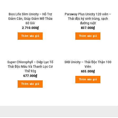
Bios Life Slim Unicity – Hỗ Trợ
Paraway Plus Unicity 120 viên –
Giảm Cân, Giúp Giảm Mỡ Thừa
Thải độc ký sinh trùng, sạch
60 Gói
đường ruột
2.710.000
₫
837.000
₫
Thêm vào giỏ
Thêm vào giỏ
Super Chlorophyll – Diệp Lục Tố
SKB Unicity – Thải Độc Thận 100
Thải Độc Máu Và Thanh Lọc Cơ
Viên
Thể 92g
655.000
₫
677.000
₫
Thêm vào giỏ
Thêm vào giỏ