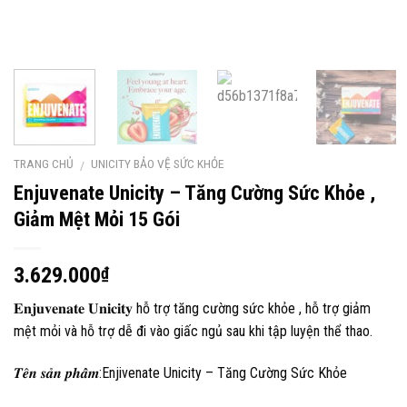
TRANG CHỦ
UNICITY BẢO VỆ SỨC KHỎE
/
Enjuvenate Unicity – Tăng Cường Sức Khỏe ,
Giảm Mệt Mỏi 15 Gói
3.629.000
₫
𝐄𝐧𝐣𝐮𝐯𝐞𝐧𝐚𝐭𝐞 𝐔𝐧𝐢𝐜𝐢𝐭𝐲 hỗ trợ tăng cường sức khỏe , hỗ trợ giảm
mệt mỏi và hỗ trợ dễ đi vào giấc ngủ sau khi tập luyện thể thao.
𝑻𝒆̂𝒏 𝒔𝒂̉𝒏 𝒑𝒉𝒂̂̉𝒎:Enjivenate Unicity – Tăng Cường Sức Khỏe