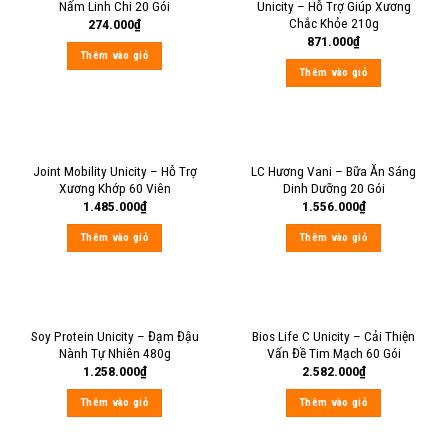
Nấm Linh Chi 20 Gói
Unicity – Hỗ Trợ Giúp Xương
Chắc Khỏe 210g
274.000
₫
871.000
₫
Thêm vào giỏ
Thêm vào giỏ
Joint Mobility Unicity – Hỗ Trợ
LC Hương Vani – Bữa Ăn Sáng
Xương Khớp 60 Viên
Dinh Dưỡng 20 Gói
1.485.000
₫
1.556.000
₫
Thêm vào giỏ
Thêm vào giỏ
Soy Protein Unicity – Đạm Đậu
Bios Life C Unicity – Cải Thiện
Nành Tự Nhiên 480g
Vấn Đề Tim Mạch 60 Gói
1.258.000
₫
2.582.000
₫
Thêm vào giỏ
Thêm vào giỏ