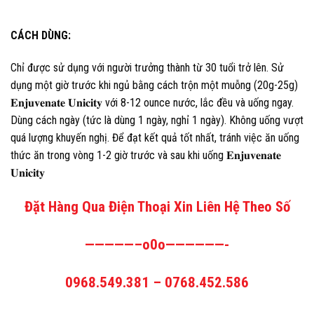
CÁCH DÙNG:
Chỉ được sử dụng với người trưởng thành từ 30 tuổi trở lên. Sử
dụng một giờ trước khi ngủ bằng cách trộn một muỗng (20g-25g)
𝐄𝐧𝐣𝐮𝐯𝐞𝐧𝐚𝐭𝐞 𝐔𝐧𝐢𝐜𝐢𝐭𝐲 với 8-12 ounce nước, lắc đều và uống ngay.
Dùng cách ngày (tức là dùng 1 ngày, nghỉ 1 ngày). Không uống vượt
quá lượng khuyến nghị. Để đạt kết quả tốt nhất, tránh việc ăn uống
thức ăn trong vòng 1-2 giờ trước và sau khi uống 𝐄𝐧𝐣𝐮𝐯𝐞𝐧𝐚𝐭𝐞
𝐔𝐧𝐢𝐜𝐢𝐭𝐲
Đặt Hàng Qua Điện Thoại Xin Liên Hệ Theo Số
—————–o0o——————-
0968.549.381 – 0768.452.586