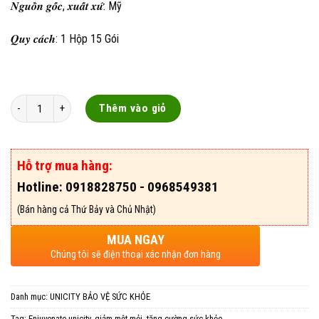
𝑵𝒈𝒖𝒐̂̀𝒏 𝒈𝒐̂́𝒄, 𝒙𝒖𝒂̂́𝒕 𝒙𝒖̛́: Mỹ
𝑸𝒖𝒚 𝒄𝒂́𝒄𝒉: 1 Hộp 15 Gói
Thêm vào giỏ
Hỗ trợ mua hàng:
Hotline: 0918828750 - 0968549381
(Bán hàng cả Thứ Bảy và Chủ Nhật)
MUA NGAY
Chúng tôi sẽ điện thoại xác nhận đơn hàng
Danh mục:
UNICITY BẢO VỆ SỨC KHỎE
Tag:
Enjuvenate unicity
,
giảm mệt mỏi
,
tăng cường sức khỏe