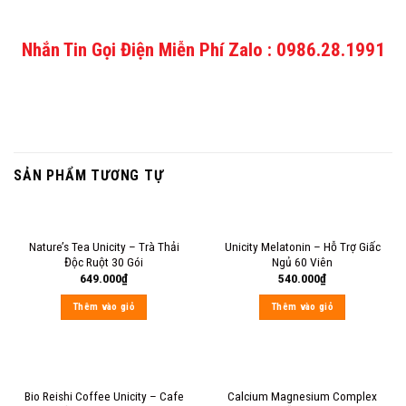
Nhắn Tin Gọi Điện Miễn Phí Zalo : 0986.28.1991
SẢN PHẨM TƯƠNG TỰ
Nature’s Tea Unicity – Trà Thải
Unicity Melatonin – Hỗ Trợ Giấc
Độc Ruột 30 Gói
Ngủ 60 Viên
649.000
₫
540.000
₫
Thêm vào giỏ
Thêm vào giỏ
Bio Reishi Coffee Unicity – Cafe
Calcium Magnesium Complex