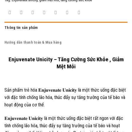
Thông tin sản phẩm
Hướng dẫn thanh toán & Mua hàng
Enjuvenate Unicity – Tăng Cường Sức Khỏe , Giảm
Mệt Mỏi
Sản phẩm trẻ hóa 𝐄𝐧𝐣𝐮𝐯𝐞𝐧𝐚𝐭𝐞 𝐔𝐧𝐢𝐜𝐢𝐭𝐲 là một thức uống đặc biệt
với đặc tính chống lão hóa, thúc đẩy sự tăng trưởng của tế bào và
hoạt động của cơ thể.
𝐄𝐧𝐣𝐮𝐯𝐞𝐧𝐚𝐭𝐞 𝐔𝐧𝐢𝐜𝐢𝐭𝐲 là một thức uống đặc biệt rất ngon với đặc
tính chống lão hóa, thúc đẩy sự tăng trưởng của tế bào và hoạt