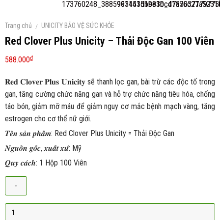
Trang chủ
UNICITY BẢO VỆ SỨC KHỎE
/
Red Clover Plus Unicity – Thải Độc Gan 100 Viên
₫
588.000
𝐑𝐞𝐝 𝐂𝐥𝐨𝐯𝐞𝐫 𝐏𝐥𝐮𝐬 𝐔𝐧𝐢𝐜𝐢𝐭𝐲 sẽ thanh lọc gan, bài trừ các độc tố trong
gan, tăng cường chức năng gan và hỗ trợ chức năng tiêu hóa, chống
táo bón, giảm mỡ máu để giảm nguy cơ mắc bệnh mạch vàng, tăng
estrogen cho cơ thể nữ giới.
𝑻𝒆̂𝒏 𝒔𝒂̉𝒏 𝒑𝒉𝒂̂̉𝒎: Red Clover Plus Unicity = Thải Độc Gan
𝑵𝒈𝒖𝒐̂̀𝒏 𝒈𝒐̂́𝒄, 𝒙𝒖𝒂̂́𝒕 𝒙𝒖̛́: Mỹ
𝑸𝒖𝒚 𝒄𝒂́𝒄𝒉: 1 Hộp 100 Viên