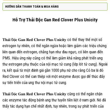
HƯỚNG DẪN THANH TOÁN & MUA HÀNG
Hỗ Trợ Thải Độc Gan Red Clover Plus Unicity
𝐓𝐡𝐚̉𝐢 Đ𝐨̣̂𝐜 𝐆𝐚𝐧 𝐑𝐞𝐝 𝐂𝐥𝐨𝐯𝐞𝐫 𝐏𝐥𝐮𝐬 𝐔𝐧𝐢𝐜𝐢𝐭𝐲 có thể thay thế một số
estrogen tự nhiên, có thể ngăn ngừa hoặc làm giảm các triệu chứng
liên quan đến estrogen, chẳng hạn như đau ngực, có liên quan đến
PMS. Hiệu ứng này cũng có thể làm giảm khả năng phát triển ung
thư estrogen phụ thuộc của nội mạc tử cung (lớp lót tử cung). Ngoài
ra, kết quả từ một đánh giá gần 1000 phụ nữ cho rằng Cỏ ba lá đỏ
Red Clover có thể can thiệp với một enzyme được gọi để thúc đẩy
sự tiến triển của ung thư nội mạc tử cung.
𝐓𝐡𝐚̉𝐢 Đ𝐨̣̂𝐜 𝐆𝐚𝐧 𝐑𝐞𝐝 𝐂𝐥𝐨𝐯𝐞𝐫 𝐏𝐥𝐮𝐬 𝐔𝐧𝐢𝐜𝐢𝐭𝐲 cũng có thể ngăn chặn
các enzyme tác động bệnh ung thư tuyến tiền liệt ở nam giới. Nó đã
thấy tác dụng hạn chế nhất định, tuy nhiên, trong sự phát triển của