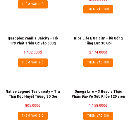
THÊM VÀO GIỎ
THÊM VÀO GIỎ
Quadplex Vanilla Unicity – Hỗ
Bios Life E Unicity – Đồ Uống
Trợ Phát Triển Cơ Bắp 600g
Tăng Lực 30 Gói
1.432.000
₫
2.174.000
₫
THÊM VÀO GIỎ
THÊM VÀO GIỎ
Native Legend Tea Unicity – Trà
Omega Life – 3 Resolv Thực
Thải Độc Huyết Tương 30 Gói
Phẩm Bảo Vệ Sức Khỏe 120 viên
805.000
₫
1.158.000
₫
THÊM VÀO GIỎ
THÊM VÀO GIỎ