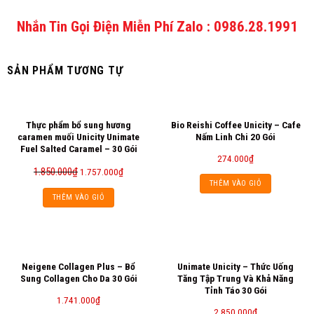
Nhắn Tin Gọi Điện Miễn Phí Zalo : 0986.28.1991
SẢN PHẨM TƯƠNG TỰ
Thực phẩm bổ sung hương
Bio Reishi Coffee Unicity – Cafe
caramen muối Unicity Unimate
Nấm Linh Chi 20 Gói
Fuel Salted Caramel – 30 Gói
274.000
₫
1.850.000
₫
1.757.000
₫
THÊM VÀO GIỎ
THÊM VÀO GIỎ
Neigene Collagen Plus – Bổ
Unimate Unicity – Thức Uống
Sung Collagen Cho Da 30 Gói
Tăng Tập Trung Và Khả Năng
Tỉnh Táo 30 Gói
1.741.000
₫
2.850.000
₫