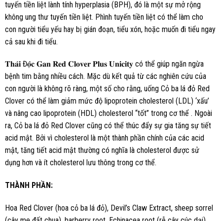
tuyến tiền liệt lành tính hyperplasia (BPH), đó là một sự mở rộng
không ung thư tuyến tiền liệt. Phình tuyến tiền liệt có thể làm cho
con người tiểu yếu hay bị gián đoạn, tiểu xón, hoặc muốn đi tiểu ngay
cả sau khi đi tiểu.
𝐓𝐡𝐚̉𝐢 Đ𝐨̣̂𝐜 𝐆𝐚𝐧 𝐑𝐞𝐝 𝐂𝐥𝐨𝐯𝐞𝐫 𝐏𝐥𝐮𝐬 𝐔𝐧𝐢𝐜𝐢𝐭𝐲 có thể giúp ngăn ngừa
bệnh tim bằng nhiều cách. Mặc dù kết quả từ các nghiên cứu của
con người là không rõ ràng, một số cho rằng, uống Cỏ ba lá đỏ Red
Clover có thể làm giảm mức độ lipoprotein cholesterol (LDL) ‘xấu’
và nâng cao lipoprotein (HDL) cholesterol “tốt” trong cơ thể . Ngoài
ra, Cỏ ba lá đỏ Red Clover cũng có thể thúc đẩy sự gia tăng sự tiết
acid mật. Bởi vì cholesterol là một thành phần chính của các acid
mật, tăng tiết acid mật thường có nghĩa là cholesterol được sử
dụng hơn và ít cholesterol lưu thông trong cơ thể.
THÀNH PHẦN:
Hoa Red Clover (hoa cỏ ba lá đỏ), Devil’s Claw Extract, sheep sorrel
(cây me đất chua), barberry root, Echinacea root (rễ cây cúc dại),