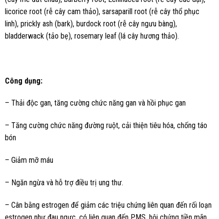
licorice root (rễ cây cam thảo), sarsaparill root (rễ cây thổ phục
linh), prickly ash (bark), burdock root (rễ cây ngưu bàng),
bladderwack (tảo bẹ), rosemary leaf (lá cây hương thảo).
Công dụng:
– Thải độc gan, tăng cường chức năng gan và hồi phục gan
– Tăng cường chức năng đường ruột, cải thiện tiêu hóa, chống táo
bón
– Giảm mỡ máu
– Ngăn ngừa và hỗ trợ điều trị ung thư.
– Cân bằng estrogen để giảm các triệu chứng liên quan đến rối loạn
estrogen như đau ngực, có liên quan đến PMS, hội chứng tiền mãn