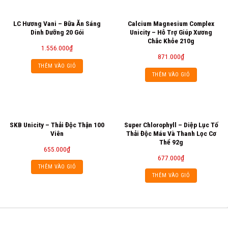
LC Hương Vani – Bữa Ăn Sáng
Calcium Magnesium Complex
Dinh Dưỡng 20 Gói
Unicity – Hỗ Trợ Giúp Xương
Chắc Khỏe 210g
1.556.000
₫
871.000
₫
THÊM VÀO GIỎ
THÊM VÀO GIỎ
SKB Unicity – Thải Độc Thận 100
Super Chlorophyll – Diệp Lục Tố
Viên
Thải Độc Máu Và Thanh Lọc Cơ
Thể 92g
655.000
₫
677.000
₫
THÊM VÀO GIỎ
THÊM VÀO GIỎ